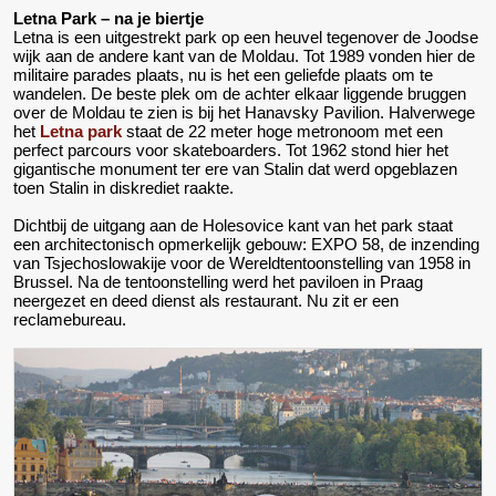
Letna Park – na je biertje
Letna is een uitgestrekt park op een heuvel tegenover de Joodse
wijk aan de andere kant van de Moldau. Tot 1989 vonden hier de
militaire parades plaats, nu is het een geliefde plaats om te
wandelen. De beste plek om de achter elkaar liggende bruggen
over de Moldau te zien is bij het Hanavsky Pavilion. Halverwege
het
Letna park
staat de 22 meter hoge metronoom met een
perfect parcours voor skateboarders. Tot 1962 stond hier het
gigantische monument ter ere van Stalin dat werd opgeblazen
toen Stalin in diskrediet raakte.
Dichtbij de uitgang aan de Holesovice kant van het park staat
een architectonisch opmerkelijk gebouw: EXPO 58, de inzending
van Tsjechoslowakije voor de Wereldtentoonstelling van 1958 in
Brussel. Na de tentoonstelling werd het paviloen in Praag
neergezet en deed dienst als restaurant. Nu zit er een
reclamebureau.