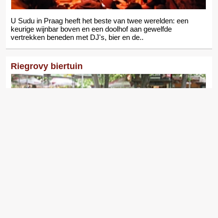
U Sudu in Praag heeft het beste van twee werelden: een
keurige wijnbar boven en een doolhof aan gewelfde
vertrekken beneden met DJ's, bier en de..
Riegrovy biertuin
De biertuin in het Riegrovy park in Praag is de grootste
biertuin waar je makkelijk de hele dag kunt doorbrengen:
verschillende bieren op de tap,..
Mlikarna biertuin