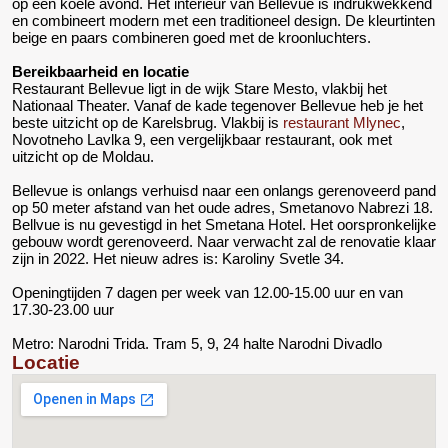
op een koele avond. Het interieur van Bellevue is indrukwekkend
en combineert modern met een traditioneel design. De kleurtinten
beige en paars combineren goed met de kroonluchters.
Bereikbaarheid en locatie
Restaurant Bellevue ligt in de wijk Stare Mesto, vlakbij het
Nationaal Theater. Vanaf de kade tegenover Bellevue heb je het
beste uitzicht op de Karelsbrug. Vlakbij is
restaurant Mlynec
,
Novotneho Lavlka 9, een vergelijkbaar restaurant, ook met
uitzicht op de Moldau.
Bellevue is onlangs verhuisd naar een onlangs gerenoveerd pand
op 50 meter afstand van het oude adres, Smetanovo Nabrezi 18.
Bellvue is nu gevestigd in het Smetana Hotel. Het oorspronkelijke
gebouw wordt gerenoveerd. Naar verwacht zal de renovatie klaar
zijn in 2022. Het nieuw adres is: Karoliny Svetle 34.
Openingtijden 7 dagen per week van 12.00-15.00 uur en van
17.30-23.00 uur
Metro: Narodni Trida. Tram 5, 9, 24 halte Narodni Divadlo
Locatie