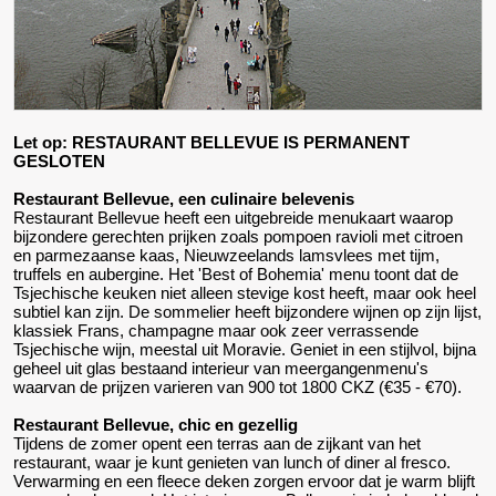
Let op: RESTAURANT BELLEVUE IS PERMANENT
GESLOTEN
Restaurant Bellevue, een culinaire belevenis
Restaurant Bellevue heeft een uitgebreide menukaart waarop
bijzondere gerechten prijken zoals pompoen ravioli met citroen
en parmezaanse kaas, Nieuwzeelands lamsvlees met tijm,
truffels en aubergine. Het 'Best of Bohemia' menu toont dat de
Tsjechische keuken niet alleen stevige kost heeft, maar ook heel
subtiel kan zijn. De sommelier heeft bijzondere wijnen op zijn lijst,
klassiek Frans, champagne maar ook zeer verrassende
Tsjechische wijn, meestal uit Moravie. Geniet in een stijlvol, bijna
geheel uit glas bestaand interieur van meergangenmenu's
waarvan de prijzen varieren van 900 tot 1800 CKZ (€35 - €70).
Restaurant Bellevue, chic en gezellig
Tijdens de zomer opent een terras aan de zijkant van het
restaurant, waar je kunt genieten van lunch of diner al fresco.
Verwarming en een fleece deken zorgen ervoor dat je warm blijft