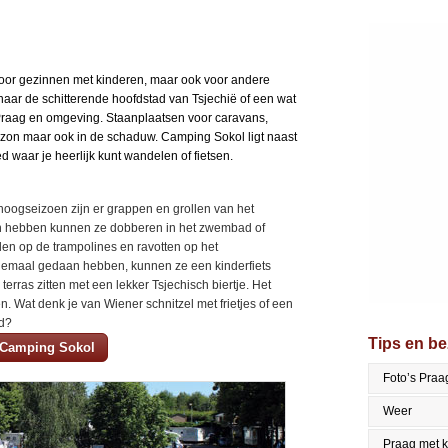
voor gezinnen met kinderen, maar ook voor andere
naar de schitterende hoofdstad van Tsjechië of een wat
Praag en omgeving. Staanplaatsen voor caravans,
 zon maar ook in de schaduw. Camping Sokol ligt naast
waar je heerlijk kunt wandelen of fietsen.
 hoogseizoen zijn er grappen en grollen van het
n hebben kunnen ze dobberen in het zwembad of
len op de trampolines en ravotten op het
llemaal gedaan hebben, kunnen ze een kinderfiets
terras zitten met een lekker Tsjechisch biertje. Het
n. Wat denk je van Wiener schnitzel met frietjes of een
rd?
Tips en b
p Camping Sokol
Foto’s Praa
Weer
Praag met 