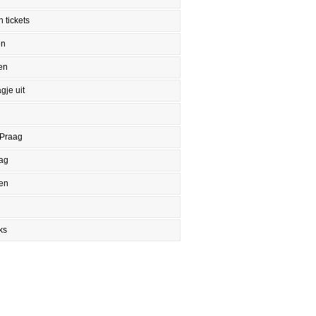
 tickets
en
en
gje uit
 Praag
aag
en
ks