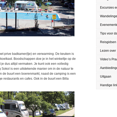
Excursies en
Wandeling
Evenement
Tips voor da
Reisgidsen
Lezen over
met prive badkamer(tje) en verwarming. De keuken is
koelkast. Boodschappen doe je in het winkeltje op de
Video’s Pr
t je dus altijd vermaken. Je kunt ook een volledig
Aanbieding
 Sokol is een uitstekende manier om in de natuur te
er in de buurt een boerenmarkt, naast de camping is een
Uitgaan
ige restaurants en cafes. Ook in de buurt een Billa
Handige lin