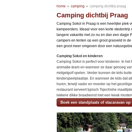
home
»
camping
»
camping dichtbij praag
Camping dichtbij Praag
Camping Sokol in Praag is een heerlijke plek 
kampeerders. Ideaal voor een korte stedentrip 
langere vakantie met zo nu en dan een dagje 
campers en tenten op een groot grasveld in de
een groot meer omgeven door een natuurgebied 
Camping Sokol en kinderen
Camping Sokol is perfect voor kinderen. In het
animatie-team en wanneer ze daar genoeg va
midgetgolf spelen. Verder kunnen de kids buite
kinderspeelplaatsje. En wanneer de kids dat a
huren, terwijl vader en moeder op het gezellige 
restaurant serveert typisch Tsjechishe maaltijde
lekkere dikke braadworst met een kwak moste
Boek een standplaats of stacaravan o