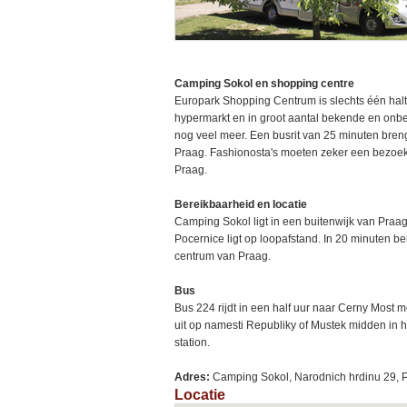
Camping Sokol en shopping centre
Europark Shopping Centrum is slechts één halte 
hypermarkt en in groot aantal bekende en onb
nog veel meer. Een busrit van 25 minuten breng
Praag. Fashionosta's moeten zeker een bezoek
Praag.
Bereikbaarheid en locatie
Camping Sokol ligt in een buitenwijk van Praag
Pocernice ligt op loopafstand. In 20 minuten ben
centrum van Praag.
Bus
Bus 224 rijdt in een half uur naar Cerny Most m
uit op namesti Republiky of Mustek midden in 
station.
Adres:
Camping Sokol, Narodnich hrdinu 29, 
Locatie