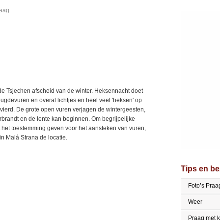
raag
de Tsjechen afscheid van de winter. Heksennacht doet
eugdevuren en overal lichtjes en heel veel 'heksen' op
gevierd. De grote open vuren verjagen de wintergeesten,
brandt en de lente kan beginnen. Om begrijpelijke
et het toestemming geven voor het aansteken van vuren,
in Malá Strana de locatie.
Tips en b
Foto’s Praa
Weer
Praag met 