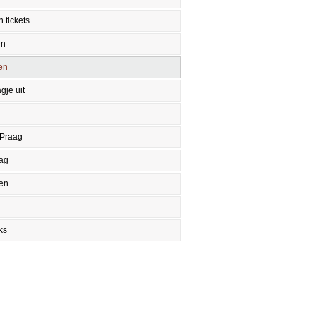
 tickets
en
en
gje uit
 Praag
aag
en
ks