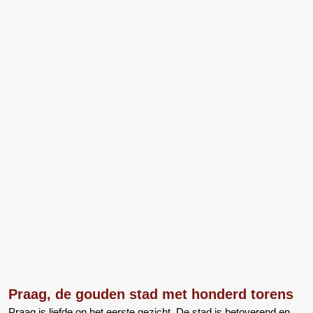
Praag, de gouden stad met honderd torens
Praag is liefde op het eerste gezicht. De stad is betoverend en